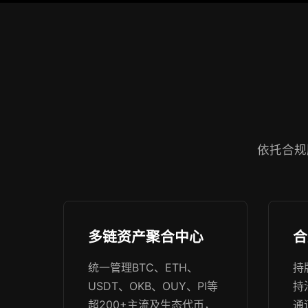
依托合规
多链资产聚合中心
合
统一管理BTC、ETH、
持
USDT、OKB、OUY、PI等
持
超200+主流及生态代币，
通