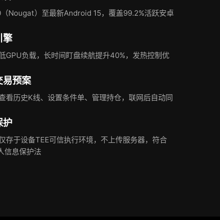
7.0（Nougat）至最新Android 15，覆盖99.2%活跃安卓
引擎
低GPU负载，长时间盯盘续航提升40%，发热控制优
交易预案
查看历史K线、设置条件单、管理持仓，联网后自动同
保护
仅存于设备TEE可信执行环境，不上传服务器，符合
个人信息保护法